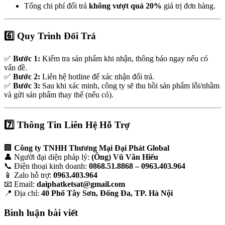
Tổng chi phí đổi trả
không vượt quá 20%
giá trị đơn hàng.
6️⃣ Quy Trình Đổi Trả
✅
Bước 1:
Kiểm tra sản phẩm khi nhận, thông báo ngay nếu có
vấn đề.
✅
Bước 2:
Liên hệ hotline để xác nhận đổi trả.
✅
Bước 3:
Sau khi xác minh, công ty sẽ thu hồi sản phẩm lỗi/nhầm
và gửi sản phẩm thay thế (nếu có).
7️⃣ Thông Tin Liên Hệ Hỗ Trợ
🏢
Công ty TNHH Thương Mại Đại Phát Global
👤 Người đại diện pháp lý:
(Ông) Vũ Văn Hiếu
📞 Điện thoại kinh doanh:
0868.51.8868 – 0963.403.964
📱 Zalo hỗ trợ:
0963.403.964
📧 Email:
daiphatketsat@gmail.com
📍 Địa chỉ:
40 Phố Tây Sơn, Đống Đa, TP. Hà Nội
Bình luận bài viết