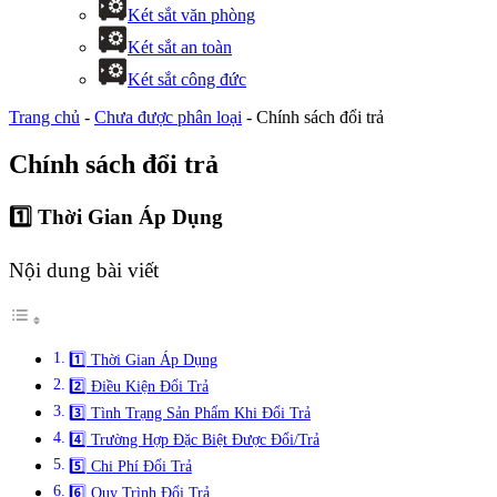
Két sắt văn phòng
Két sắt an toàn
Két sắt công đức
Trang chủ
-
Chưa được phân loại
-
Chính sách đổi trả
Chính sách đổi trả
1️⃣ Thời Gian Áp Dụng
Nội dung bài viết
1️⃣ Thời Gian Áp Dụng
2️⃣ Điều Kiện Đổi Trả
3️⃣ Tình Trạng Sản Phẩm Khi Đổi Trả
4️⃣ Trường Hợp Đặc Biệt Được Đổi/Trả
5️⃣ Chi Phí Đổi Trả
6️⃣ Quy Trình Đổi Trả