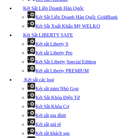
Két Sắt Liên Doanh Hàn Quốc
Két Sắt Liên Doanh Hàn Quốc GoldBank
Két Sắt Xuất Khẩu Mỹ WELKO
Két Sắt LIBERTY SAFE
Két sắt Liberty S
Két sắt Liberty Pro
Két Sắt Liberty Special Edition
Két sắt Liberty PREMIUM
Két sắt các loại
Két sắt mini Nhỏ Gọn
Két Sắt Khóa Điện Tử
Két Sắt Khóa Cơ
Két sắt gia đình
Két sắt giá rẻ
Két sắt khách sạn