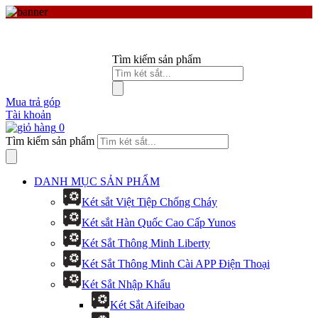
Tìm kiếm sản phẩm
Mua trả góp
Tài khoản
0
Tìm kiếm sản phẩm
DANH MỤC SẢN PHẨM
Két sắt Việt Tiệp Chống Cháy
Két sắt Hàn Quốc Cao Cấp Yunos
Két Sắt Thông Minh Liberty
Két Sắt Thông Minh Cài APP Điện Thoại
Két Sắt Nhập Khẩu
Két Sắt Aifeibao