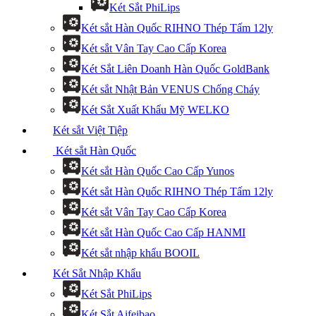
Két Sắt PhiLips
Két sắt Hàn Quốc RIHNO Thép Tấm 12ly
Két sắt Vân Tay Cao Cấp Korea
Két Sắt Liên Doanh Hàn Quốc GoldBank
Két sắt Nhật Bản VENUS Chống Cháy
Két Sắt Xuất Khẩu Mỹ WELKO
Két sắt Việt Tiệp
Két sắt Hàn Quốc
Két sắt Hàn Quốc Cao Cấp Yunos
Két sắt Hàn Quốc RIHNO Thép Tấm 12ly
Két sắt Vân Tay Cao Cấp Korea
Két sắt Hàn Quốc Cao Cấp HANMI
Két sắt nhập khẩu BOOIL
Két Sắt Nhập Khẩu
Két Sắt PhiLips
Két Sắt Aifeibao