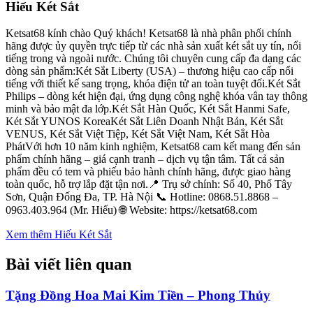
Hiếu Két Sắt
Ketsat68 kính chào Quý khách! Ketsat68 là nhà phân phối chính
hãng được ủy quyền trực tiếp từ các nhà sản xuất két sắt uy tín, nổi
tiếng trong và ngoài nước. Chúng tôi chuyên cung cấp đa dạng các
dòng sản phẩm:Két Sắt Liberty (USA) – thương hiệu cao cấp nổi
tiếng với thiết kế sang trọng, khóa điện tử an toàn tuyệt đối.Két Sắt
Philips – dòng két hiện đại, ứng dụng công nghệ khóa vân tay thông
minh và bảo mật đa lớp.Két Sắt Hàn Quốc, Két Sắt Hanmi Safe,
Két Sắt YUNOS KoreaKét Sắt Liên Doanh Nhật Bản, Két Sắt
VENUS, Két Sắt Việt Tiệp, Két Sắt Việt Nam, Két Sắt Hòa
PhátVới hơn 10 năm kinh nghiệm, Ketsat68 cam kết mang đến sản
phẩm chính hãng – giá cạnh tranh – dịch vụ tận tâm. Tất cả sản
phẩm đều có tem và phiếu bảo hành chính hãng, được giao hàng
toàn quốc, hỗ trợ lắp đặt tận nơi.📍 Trụ sở chính: Số 40, Phố Tây
Sơn, Quận Đống Đa, TP. Hà Nội 📞 Hotline: 0868.51.8868 –
0963.403.964 (Mr. Hiếu) 🌐 Website: https://ketsat68.com
Xem thêm Hiếu Két Sắt
Bài viết liên quan
Tặng Đồng Hoa Mai Kim Tiền – Phong Thủy