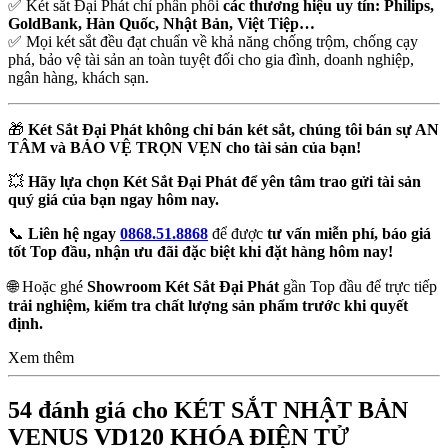
✅ Két sắt Đại Phát chỉ phân phối
các thương hiệu uy tín: Philips,
GoldBank, Hàn Quốc, Nhật Bản, Việt Tiệp…
✅ Mọi két sắt đều đạt chuẩn về khả năng chống trộm, chống cạy
phá, bảo vệ tài sản an toàn tuyệt đối cho gia đình, doanh nghiệp,
ngân hàng, khách sạn.
🎁
Két Sắt Đại Phát không chỉ bán két sắt, chúng tôi bán sự AN
TÂM và BẢO VỆ TRỌN VẸN cho tài sản của bạn!
💥
Hãy lựa chọn Két Sắt Đại Phát để yên tâm trao gửi tài sản
quý giá của bạn ngay hôm nay.
📞
Liên hệ ngay
0868.51.8868
để được
tư vấn miễn phí, báo giá
tốt Top đầu, nhận ưu đãi đặc biệt khi đặt hàng hôm nay!
🌐 Hoặc ghé
Showroom Két Sắt Đại Phát
gần Top đầu để trực tiếp
trải nghiệm, kiểm tra chất lượng sản phẩm trước khi quyết
định.
Xem thêm
54 đánh giá cho
KÉT SẮT NHẬT BẢN
VENUS VD120 KHÓA ĐIỆN TỬ