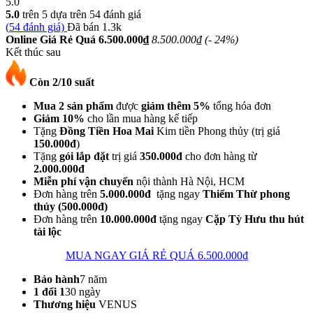
5.0
5.0
trên 5 dựa trên
54
đánh giá
(
54
đánh giá)
Đã bán
1.3k
Online Giá Rẻ Quá
6.500.000
₫
8.500.000
₫
(
- 24%
)
Kết thúc sau
Còn 2/10 suất
Mua 2 sản phẩm
được
giảm thêm 5%
tổng hóa đơn
Giảm 10%
cho lần mua hàng kế tiếp
Tặng
Đồng Tiền Hoa Mai
Kim tiền Phong thủy (trị giá
150.000đ
)
Tặng
gói lắp đặt
trị giá
350.000đ
cho đơn hàng từ
2.000.000đ
Miễn phí vận chuyển
nội thành Hà Nội, HCM
Đơn hàng trên
5.000.000đ
tặng ngay
Thiểm Thừ phong
thủy (500.000đ)
Đơn hàng trên
10.000.000đ
tặng ngay
Cặp Tỳ Hưu thu hút
tài lộc
MUA NGAY GIÁ RẺ QUÁ
6.500.000
₫
Bảo hành
7 năm
1 đổi 1
30 ngày
Thương hiệu
VENUS