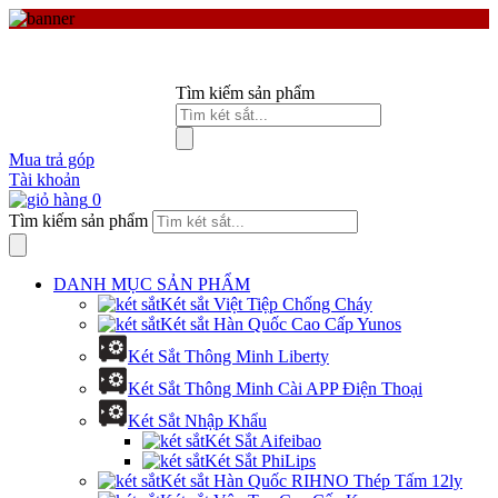
Tìm kiếm sản phẩm
Mua trả góp
Tài khoản
0
Tìm kiếm sản phẩm
DANH MỤC SẢN PHẨM
Két sắt Việt Tiệp Chống Cháy
Két sắt Hàn Quốc Cao Cấp Yunos
Két Sắt Thông Minh Liberty
Két Sắt Thông Minh Cài APP Điện Thoại
Két Sắt Nhập Khẩu
Két Sắt Aifeibao
Két Sắt PhiLips
Két sắt Hàn Quốc RIHNO Thép Tấm 12ly