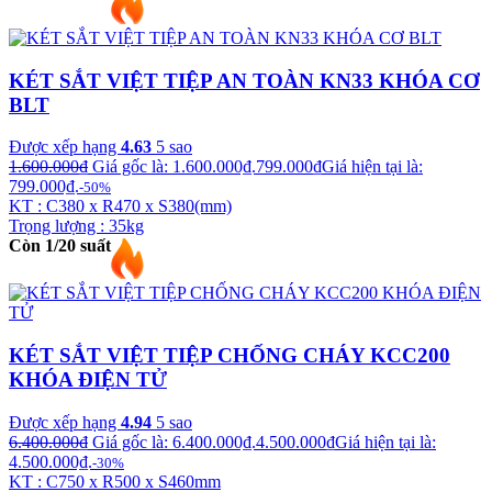
KÉT SẮT VIỆT TIỆP AN TOÀN KN33 KHÓA CƠ
BLT
Được xếp hạng
4.63
5 sao
1.600.000
₫
Giá gốc là: 1.600.000₫.
799.000
₫
Giá hiện tại là:
799.000₫.
-50%
KT : C380 x R470 x S380(mm)
Trọng lượng : 35kg
Còn 1/20 suất
KÉT SẮT VIỆT TIỆP CHỐNG CHÁY KCC200
KHÓA ĐIỆN TỬ
Được xếp hạng
4.94
5 sao
6.400.000
₫
Giá gốc là: 6.400.000₫.
4.500.000
₫
Giá hiện tại là:
4.500.000₫.
-30%
KT : C750 x R500 x S460mm