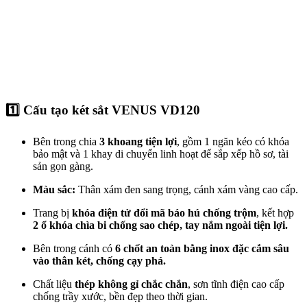
1️⃣ Cấu tạo két sắt VENUS VD120
Bên trong chia
3 khoang tiện lợi
, gồm 1 ngăn kéo có khóa
bảo mật và 1 khay di chuyển linh hoạt để sắp xếp hồ sơ, tài
sản gọn gàng.
Màu sắc:
Thân xám đen sang trọng, cánh xám vàng cao cấp.
Trang bị
khóa điện tử đổi mã báo hú chống trộm
, kết hợp
2 ổ khóa chìa bi chống sao chép, tay nắm ngoài tiện lợi.
Bên trong cánh có
6 chốt an toàn bằng inox đặc cắm sâu
vào thân két, chống cạy phá.
Chất liệu
thép không gỉ chắc chắn
, sơn tĩnh điện cao cấp
chống trầy xước, bền đẹp theo thời gian.