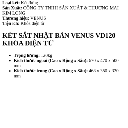
Loại két:
Két đứng
Sản Xuất:
CÔNG TY TNHH SẢN XUẤT & THƯƠNG MẠI
KIM LONG
Thương hiệu:
VENUS
Tiện ích:
Khóa điện tử
KÉT SẮT NHẬT BẢN VENUS VD120
KHÓA ĐIỆN TỬ
Trọng lượng:
120kg
Kích thước ngoài (Cao x Rộng x Sâu):
670 x 470 x 500
mm
Kích thước trong (Cao x Rộng x Sâu):
468 x 350 x 320
mm