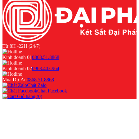
Từ 8H -22H (24/7)
Kinh doanh 01
0868.51.8868
Kinh doanh 02
0963.403.964
Mua Dự Án
0868.51.8868
Chát Zalo
Chát Facebook
Giỏ hàng (0)