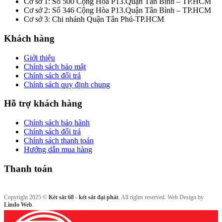
Cơ sở 1: Số 500 Cộng Hòa P13.Quận Tân Bình – TP.HCM
Cơ sở 2: Số 346 Cộng Hòa P13.Quận Tân Bình – TP.HCM
Cơ sở 3: Chi nhánh Quận Tân Phú-TP.HCM
Khách hàng
Giới thiệu
Chính sách bảo mật
Chính sách đổi trả
Chính sách quy định chung
Hỗ trợ khách hàng
Chính sách bảo hành
Chính sách đổi trả
Chính sách thanh toán
Hướng dẫn mua hàng
Thanh toán
Copyright 2025 ©
Két sắt 68 - két sắt đại phát
. All rights reserved. Web Design by
Lindo Web
.