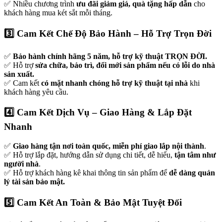
✅ Nhiều chương trình
ưu đãi giảm giá, quà tặng hấp dẫn
cho
khách hàng mua két sắt mỗi tháng.
3️⃣ Cam Kết Chế Độ Bảo Hành – Hỗ Trợ Trọn Đời
✅
Bảo hành chính hãng 5 năm, hỗ trợ kỹ thuật TRỌN ĐỜI.
✅ Hỗ trợ
sửa chữa, bảo trì, đổi mới sản phẩm nếu có lỗi do nhà
sản xuất.
✅ Cam kết
có mặt nhanh chóng hỗ trợ kỹ thuật tại nhà
khi
khách hàng yêu cầu.
4️⃣ Cam Kết Dịch Vụ – Giao Hàng & Lắp Đặt
Nhanh
✅
Giao hàng tận nơi toàn quốc, miễn phí giao lắp nội thành
.
✅ Hỗ trợ lắp đặt, hướng dẫn sử dụng chi tiết, dễ hiểu,
tận tâm như
người nhà
.
✅ Hỗ trợ khách hàng kê khai thông tin sản phẩm để
dễ dàng quản
lý tài sản bảo mật.
5️⃣ Cam Kết An Toàn & Bảo Mật Tuyệt Đối