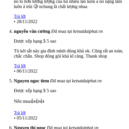
nó to hơn tưởng tượng của tui nhiều lần luôn á nó nặng lắm
luôn á trùi 🥲 nchung là chất lượng nhaa
Trả lời
•
28/11/2022
nguyễn văn cường
Đã mua tại ketsatdaiphat.vn
Được xếp hạng
5
5 sao
Tủ két sắt này gia đình mình dùng khá ok. Cũng rất an toàn,
chắc chắn. Shop đóng gói khá kĩ càng. Thank shop
Trả lời
•
06/11/2022
Nguyen ngoc tiem
Đã mua tại ketsatdaiphat.vn
Được xếp hạng
5
5 sao
Nên mua👍👍👍
Trả lời
•
05/11/2022
Nguyen thi ngọc
Đã mua tại ketsatdaiphat.vn