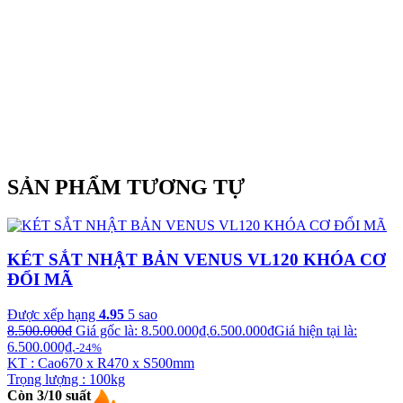
SẢN PHẨM TƯƠNG TỰ
KÉT SẮT NHẬT BẢN VENUS VL120 KHÓA CƠ
ĐỔI MÃ
Được xếp hạng
4.95
5 sao
8.500.000
₫
Giá gốc là: 8.500.000₫.
6.500.000
₫
Giá hiện tại là:
6.500.000₫.
-24%
KT : Cao670 x R470 x S500mm
Trọng lượng : 100kg
Còn 3/10 suất