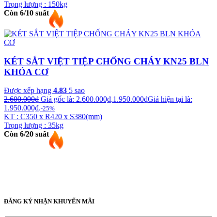
Trọng lượng : 150kg
Còn 6/10 suất
KÉT SẮT VIỆT TIỆP CHỐNG CHÁY KN25 BLN
KHÓA CƠ
Được xếp hạng
4.83
5 sao
2.600.000
₫
Giá gốc là: 2.600.000₫.
1.950.000
₫
Giá hiện tại là:
1.950.000₫.
-25%
KT : C350 x R420 x S380(mm)
Trọng lượng : 35kg
Còn 6/20 suất
ĐĂNG KÝ NHẬN KHUYẾN MÃI