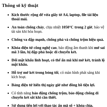
Thông số kỹ thuật
Kích thước rộng để vừa giấy tờ A4, laptop, file tài liệu
thoải mái.
An toàn chống cháy
, chịu nhiệt
1050°C trong 2 giờ
, bảo vệ
tài sản khi hỏa hoạn.
Chống va đập mạnh, chống phá và chống trộm hiệu quả.
Khóa điện tử công nghệ cao
, báo động âm thanh khi
mở sai
mã 3 lần, bị đập phá hoặc di chuyển két.
Đổi mật khẩu linh hoạt, có thể ẩn mã khi mở két, tránh lộ
mật khẩu.
Hỗ trợ mở két trong bóng tối
, có màn hình phát sáng khi
kích hoạt.
Bảng điện tử hiển thị ngày giờ như đồng hồ tiện lợi.
Có tính năng
báo động chống trộm, báo động chống di
chuyển két sắt khi cần thiết.
Sử dụng tiện lợi với thao tác ấn mã số + khóa chìa.