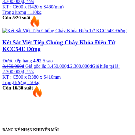
3.300.000₫.
-20%
KT : C600 x R420 x S480(mm)
Trọng lượng : 110kg
Còn 5/20 suất
Két Sắt Việt Tiệp Chống Cháy Khóa Điện Tử
KCC54E Đứng
Được xếp hạng
4.92
5 sao
3.450.000
₫
Giá gốc là: 3.450.000₫.
2.300.000
₫
Giá hiện tại là:
2.300.000₫.
-33%
KT : C500 x R380 x S410mm
Trọng lượng : 50kg
Còn 16/30 suất
ĐĂNG KÝ NHẬN KHUYẾN MÃI