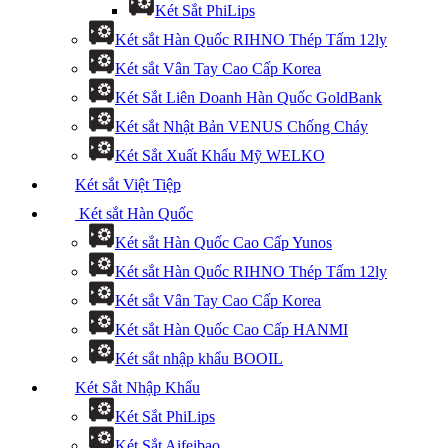
Két Sắt PhiLips
Két sắt Hàn Quốc RIHNO Thép Tấm 12ly
Két sắt Vân Tay Cao Cấp Korea
Két Sắt Liên Doanh Hàn Quốc GoldBank
Két sắt Nhật Bản VENUS Chống Cháy
Két Sắt Xuất Khẩu Mỹ WELKO
Két sắt Việt Tiệp
Két sắt Hàn Quốc
Két sắt Hàn Quốc Cao Cấp Yunos
Két sắt Hàn Quốc RIHNO Thép Tấm 12ly
Két sắt Vân Tay Cao Cấp Korea
Két sắt Hàn Quốc Cao Cấp HANMI
Két sắt nhập khẩu BOOIL
Két Sắt Nhập Khẩu
Két Sắt PhiLips
Két Sắt Aifeibao