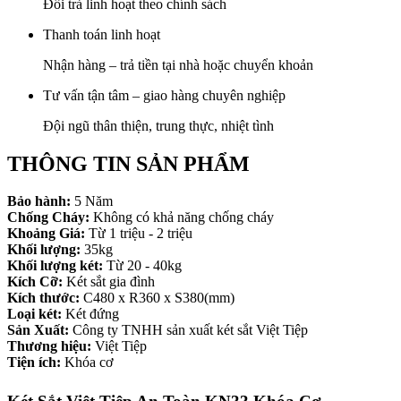
Đổi trả linh hoạt theo chính sách
Thanh toán linh hoạt
Nhận hàng – trả tiền tại nhà hoặc chuyển khoản
Tư vấn tận tâm – giao hàng chuyên nghiệp
Đội ngũ thân thiện, trung thực, nhiệt tình
THÔNG TIN SẢN PHẨM
Bảo hành:
5 Năm
Chống Cháy:
Không có khả năng chống cháy
Khoảng Giá:
Từ 1 triệu - 2 triệu
Khối lượng:
35kg
Khối lượng két:
Từ 20 - 40kg
Kích Cỡ:
Két sắt gia đình
Kích thước:
C480 x R360 x S380(mm)
Loại két:
Két đứng
Sản Xuất:
Công ty TNHH sản xuất két sắt Việt Tiệp
Thương hiệu:
Việt Tiệp
Tiện ích:
Khóa cơ