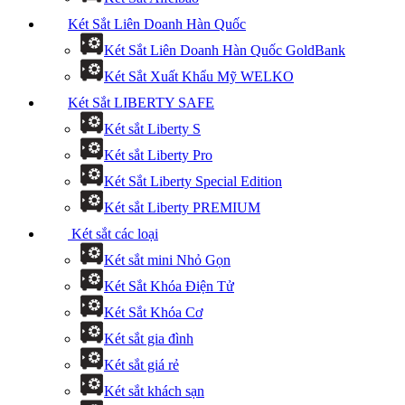
Két Sắt Liên Doanh Hàn Quốc
Két Sắt Liên Doanh Hàn Quốc GoldBank
Két Sắt Xuất Khẩu Mỹ WELKO
Két Sắt LIBERTY SAFE
Két sắt Liberty S
Két sắt Liberty Pro
Két Sắt Liberty Special Edition
Két sắt Liberty PREMIUM
Két sắt các loại
Két sắt mini Nhỏ Gọn
Két Sắt Khóa Điện Tử
Két Sắt Khóa Cơ
Két sắt gia đình
Két sắt giá rẻ
Két sắt khách sạn