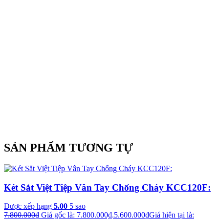
SẢN PHẨM TƯƠNG TỰ
Két Sắt Việt Tiệp Vân Tay Chống Cháy KCC120F:
Được xếp hạng
5.00
5 sao
7.800.000
₫
Giá gốc là: 7.800.000₫.
5.600.000
₫
Giá hiện tại là: