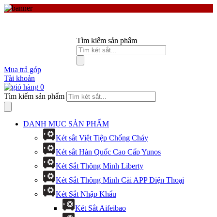
Tìm kiếm sản phẩm
Mua trả góp
Tài khoản
0
Tìm kiếm sản phẩm
DANH MỤC SẢN PHẨM
Két sắt Việt Tiệp Chống Cháy
Két sắt Hàn Quốc Cao Cấp Yunos
Két Sắt Thông Minh Liberty
Két Sắt Thông Minh Cài APP Điện Thoại
Két Sắt Nhập Khẩu
Két Sắt Aifeibao