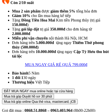
Còn 2/10 suất
Mua 2 sản phẩm
được
giảm thêm 5%
tổng hóa đơn
Giảm 10%
cho lần mua hàng kế tiếp
Tặng
Đồng Tiền Hoa Mai
Kim tiền Phong thủy (trị giá
150.000đ
)
Tặng
gói lắp đặt
trị giá
350.000đ
cho đơn hàng từ
2.000.000đ
Miễn phí vận chuyển
nội thành Hà Nội, HCM
Đơn hàng trên
5.000.000đ
tặng ngay
Thiểm Thừ phong
thủy (500.000đ)
Đơn hàng trên
10.000.000đ
tặng ngay
Cặp Tỳ Hưu thu hút
tài lộc
MUA NGAY GIÁ RẺ QUÁ
799.000
₫
Bảo hành
5 Năm
1 đổi 1
30 ngày
Thương hiệu
Việt Tiệp
ĐẶT MUA NGAY
mua online hoặc tại cửa hàng
Mua trả góp
Duyệt hồ sơ 30 phút
Mua trả góp online
Qua thẻ visa, mastercard, jCB
Gọi đặt mua :
0868.51.8868 – 0963.403.964
(8h00-22h00)