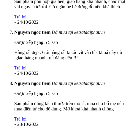
Sản phẩm phù hợp giá tiền, giao hàng khá nhanh, chắc một
vài ngày là tới rồi. Có ngăn bé bé đựng đồ nên khá thích
Trả lời
•
24/10/2022
Nguyen ngoc tiem
Đã mua tại ketsatdaiphat.vn
Được xếp hạng
5
5 sao
Hàng rất đẹp . Gói hàng rất kĩ .ốc vít và chìa khoá đầy đủ
.giáo hàng nhanh .rất đáng tiền !!!
Trả lời
•
24/10/2022
Nguyen ngoc tiem
Đã mua tại ketsatdaiphat.vn
Được xếp hạng
5
5 sao
Sản phẩm đúng kích thước trên mô tả, mua cho bố mẹ nên
mua điện tử cho dễ dùng. Mở khoá khá nhanh chóng
Trả lời
•
23/10/2022