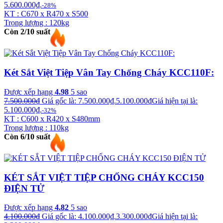
5.600.000₫.
-28%
KT : C670 x R470 x S500
Trọng lượng : 120kg
Còn 2/10 suất
Két Sắt Việt Tiệp Vân Tay Chống Cháy KCC110F:
Được xếp hạng
4.98
5 sao
7.500.000
₫
Giá gốc là: 7.500.000₫.
5.100.000
₫
Giá hiện tại là:
5.100.000₫.
-32%
KT : C600 x R420 x S480mm
Trọng lượng : 110kg
Còn 6/10 suất
KÉT SẮT VIỆT TIỆP CHỐNG CHÁY KCC150
ĐIỆN TỬ
Được xếp hạng
4.82
5 sao
4.100.000
₫
Giá gốc là: 4.100.000₫.
3.300.000
₫
Giá hiện tại là: