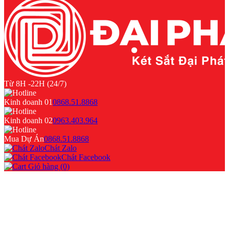
Từ 8H -22H (24/7)
Kinh doanh 01
0868.51.8868
Kinh doanh 02
0963.403.964
Mua Dự Án
0868.51.8868
Chát Zalo
Chát Facebook
Giỏ hàng (0)